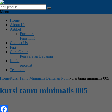
Menu
Home
About Us
Artikel
Furniture
Finishing
Contact Us
Faq
Cara Order
Persyaratan Layanan
katalog
pricelist
Testimoni
Home
Kursi Tamu Minimalis Bantalan Putih
kursi tamu minimalis 005
kursi tamu minimalis 005