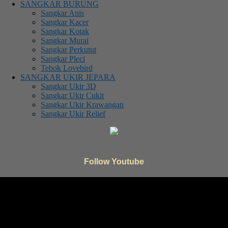
SANGKAR BURUNG
Sangkar Anis
Sangkar Kacer
Sangkar Kotak
Sangkar Murai
Sangkar Perkutut
Sangkar Pleci
Tebok Lovebird
SANGKAR UKIR JEPARA
Sangkar Ukir 3D
Sangkar Ukir Cukit
Sangkar Ukir Krawangan
Sangkar Ukir Relief
Follow Youtube