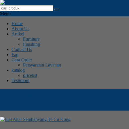
Menu
Home
About Us
Artikel
Furniture
Finishing
Contact Us
Faq
Cara Order
Persyaratan Layanan
katalog
pricelist
Testimoni
Furniture Produk On BERKAH
MEBEL JEPARA - Halaman 3